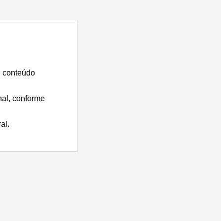
u conteúdo
nal, conforme
al.